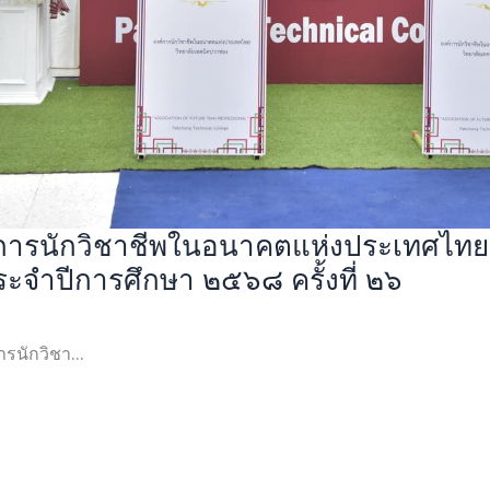
ารนักวิชาชีพในอนาคตแห่งประเทศไทย 
ะจำปีการศึกษา ๒๕๖๘ ครั้งที่ ๒๖
นักวิชา...