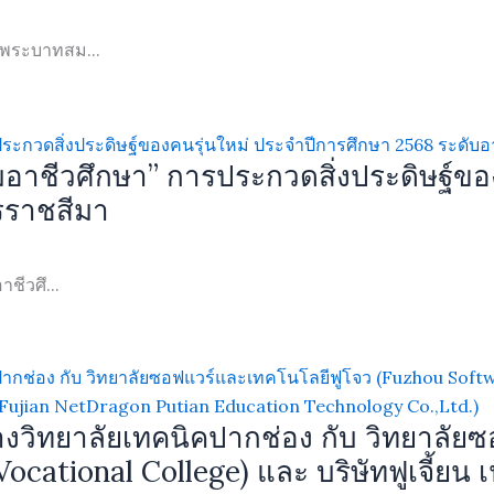
 พระบาทสม...
มอาชีวศึกษา” การประกวดสิ่งประดิษฐ์ขอ
รราชสีมา
ชีวศึ...
งวิทยาลัยเทคนิคปากช่อง กับ วิทยาลัย
tional College) และ บริษัทฟูเจี้ยน เน็