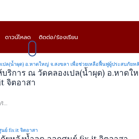
ดาวน์โหลด
ติดต่อ/ร้องเรียน
ห้บริการ ณ วัดคลองเปล(น้ำผุด) อ.หาดใหญ่ 
it จิตอาสา
ิ...
สบภัยหลังน้ำลด ออกศูนย์ fix it จิตอาสา