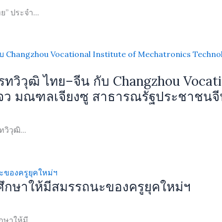
ย” ประจำ...
ทวิวุฒิ ไทย–จีน กับ Changzhou Vocati
โจว มณฑลเจียงซู สาธารณรัฐประชาชนจี
ิวุฒิ...
ึกษาให้มีสมรรถนะของครูยุคใหม่ฯ
าให้มี...