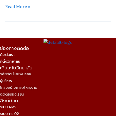
(Fuzhou
Read More »
Software
Technology
Vocational
College)
และ
บริษัท
ช่องทางติดต่อ
ฟู
ติดต่อเรา
เจี้ยน
ที่ตั้งวิทยาลัย
เน็ต
เกี่ยวกับวิทยาลัย
ดรา
วิสัยทัศน์และพันธกิจ
ก้อน
ผู้บริหาร
พู
โครงสร้างการบริหารงาน
เทียน
ติดต่อร้องเรียน
เอ็ด
ลิงก์ด่วน
ดู
ระบบ RMS
เคชั่น
ระบบ ศธ.02