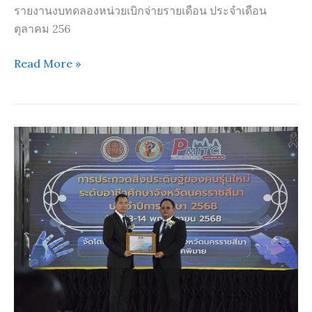
รายงานงบทดลองหน่วยเบิกจ่ายรายเดือน ประจำเดือน
วัน
ตุลาคม 256
ประจำ
เดือน
Read More »
ตุลาคม
2568
พิธี
เปิด
โครงการ“สุด
ยอด
นวัตกรรม
อาชีวศึกษา”
การ
ประกวด
สิ่ง
ประดิษฐ์