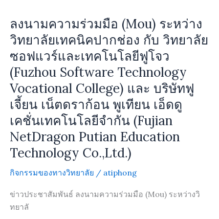
นาม
ลงนามความร่วมมือ (Mou) ระหว่าง
ความ
ร่วม
วิทยาลัยเทคนิคปากช่อง กับ วิทยาลัย
มือ
ซอฟแวร์และเทคโนโลยีฟูโจว
(Mou)
(Fuzhou Software Technology
ระหว่าง
Vocational College) และ บริษัทฟู
วิทยาลัย
เทคนิค
เจี้ยน เน็ตดราก้อน พูเทียน เอ็ดดู
ปากช่อง
เคชั่นเทคโนโลยีจำกัน (Fujian
กับ
NetDragon Putian Education
วิทยา
ลัย
Technology Co.,Ltd.)
ซอฟแวร์
กิจกรรมของทางวิทยาลัย
/
atiphong
และ
เทคโนโลยี
ข่าวประชาสัมพันธ์ ลงนามความร่วมมือ (Mou) ระหว่างวิ
ฟู
ทยาลั
โจว