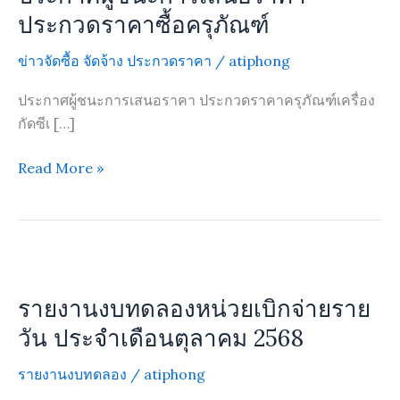
การ
ประกวดราคาซื้อครุภัณฑ์
เสนอ
ข่าวจัดซื้อ จัดจ้าง ประกวดราคา
/
atiphong
ราคา
ประกวด
ประกาศผู้ชนะการเสนอราคา ประกวดราคาครุภัณฑ์เครื่อง
ราคา
กัดซีเ […]
ซื้อ
ครุภัณฑ์
Read More »
รายงาน
งบ
รายงานงบทดลองหน่วยเบิกจ่ายราย
ทดลอง
หน่วย
วัน ประจำเดือนตุลาคม 2568
เบิก
รายงานงบทดลอง
/
atiphong
จ่าย
ราย