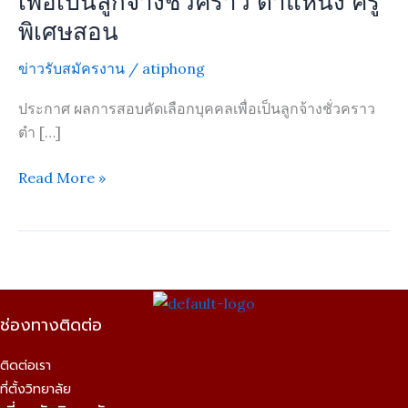
เพื่อเป็นลูกจ้างชั่วคราว ตำแหน่ง ครู
คัด
พิเศษสอน
เลือก
บุคคล
ข่าวรับสมัครงาน
/
atiphong
เพื่อ
ประกาศ ผลการสอบคัดเลือกบุคคลเพื่อเป็นลูกจ้างชั่วคราว
เป็น
ตำ […]
ลูกจ้าง
ชั่วคราว
Read More »
ตำแหน่ง
ครู
พิเศษ
สอน
ช่องทางติดต่อ
ติดต่อเรา
ที่ตั้งวิทยาลัย