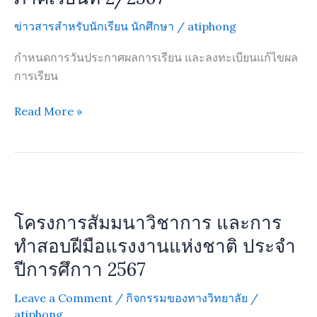
ลง
ข่าวสารสำหรับนักเรียน นักศึกษา
/
atiphong
ทะเบียน
แก้ไข
กำหนดการวันประกาศผลการเรียน และลงทะเบียนแก้ไขผล
ผล
การเรียน
การ
เรียน
Read More »
นักศึกษา
ระดับ
ชั้น
ปวช.
โครงการ
และ
สัมมนา
โครงการสัมมนาวิชาการ และการ
ปวส.2
วิชาการ
ภาค
และ
ทำสอบฝีมือแรงงานแห่งชาติ ประจำ
เรียน
การ
ปีการศึกาา 2567
ที่
ทำ
2/2567
สอบ
Leave a Comment
/
กิจกรรมของทางวิทยาลัย
/
ฝีมือ
atiphong