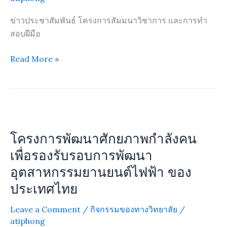
แรงงาน
ข่าวประชาสัมพันธ์ โครงการสัมมนาวิชาการ และการทำ
แห่ง
สอบฝีมือ
ชาติ
ประจำ
Read More »
ปี
การ
ศึก
าา
โครงการ
2567
พัฒนา
โครงการพัฒนาศักยภาพกำลังคน
ศักยภาพ
กำลัง
เพื่อรองรับรอบการพัฒนา
คน
อุตสาหกรรมยานยนต์ไฟฟ้า ของ
เพื่อ
ประเทศไทย
รองรับ
รอบ
Leave a Comment
/
กิจกรรมของทางวิทยาลัย
/
การ
atiphong