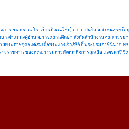
การ อพ.สธ. ณ โรงเรียนปัณณวิชญ์ อ.บางปะอิน จ.พระนครศรีอย
กษา ตำแหน่งผู้อำนวยการสถานศึกษา สังกัดสำนักงานคณะกรรมก
ายพระราชกุศลแด่สมเด็จพระนางเจ้าสิริกิติ์ พระบรมราชินีนาถ 
าพระราชทาน ของคณะกรรมการพัฒนากิจการลูกเสือ เนตรนารี วิสามั