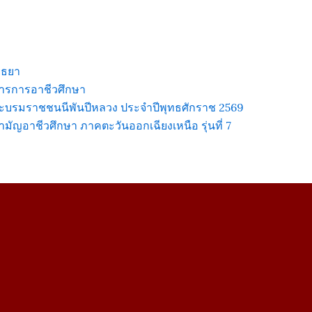
ุธยา
ารการอาชีวศึกษา
พระบรมราชชนนีพันปีหลวง ประจำปีพุทธศักราช 2569
ญอาชีวศึกษา ภาคตะวันออกเฉียงเหนือ รุ่นที่ 7